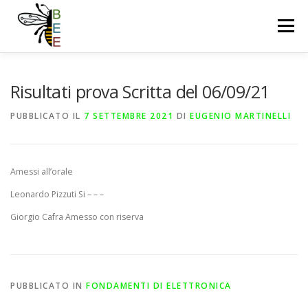
Passa
al
Menu
contenuto
OUR TEAM
NEWS
PUBLICATIONS
Risultati prova Scritta del 06/09/21
PUBBLICATO IL
7 SETTEMBRE 2021
DI
EUGENIO MARTINELLI
RESEARCH LINES
DOWNLOAD
COURSES
Amessi all’orale
PROJECTS
FACILITIES
CONTACT US
Leonardo Pizzuti Si – – –
Giorgio Cafra Amesso con riserva
PUBBLICATO IN
FONDAMENTI DI ELETTRONICA