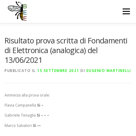
Passa
al
Menu
contenuto
OUR TEAM
NEWS
PUBLICATIONS
Risultato prova scritta di Fondamenti
di Elettronica (analogica) del
13/06/2021
RESEARCH LINES
DOWNLOAD
COURSES
PUBBLICATO IL
15 SETTEMBRE 2021
DI
EUGENIO MARTINELLI
PROJECTS
FACILITIES
CONTACT US
Ammessi alla prova orale:
Flavia Campanella
Si –
Gabriele Tenaglia
Si – – –
Marco Salvatori
Si —