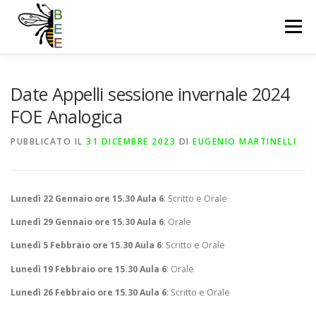
Passa
al
Menu
contenuto
OUR TEAM
NEWS
PUBLICATIONS
Date Appelli sessione invernale 2024
FOE Analogica
RESEARCH LINES
DOWNLOAD
COURSES
PUBBLICATO IL
31 DICEMBRE 2023
DI
EUGENIO MARTINELLI
PROJECTS
FACILITIES
CONTACT US
Lunedì 22 Gennaio ore 15.30 Aula 6
: Scritto e Orale
Lunedì 29 Gennaio ore 15.30 Aula 6
: Orale
Lunedì 5 Febbraio ore 15.30 Aula 6
: Scritto e Orale
Lunedì 19 Febbraio ore 15.30 Aula 6
: Orale
Lunedì 26 Febbraio ore 15.30 Aula 6
: Scritto e Orale