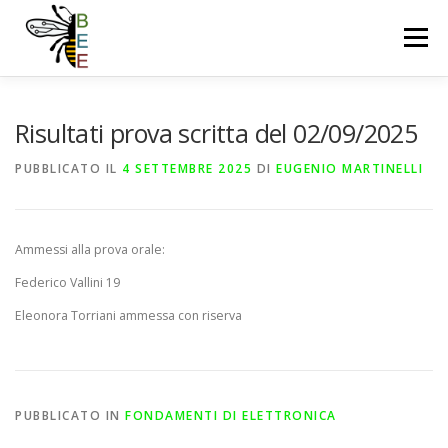
Passa
al
Menu
contenuto
OUR TEAM
NEWS
PUBLICATIONS
Risultati prova scritta del 02/09/2025
PUBBLICATO IL
4 SETTEMBRE 2025
DI
EUGENIO MARTINELLI
RESEARCH LINES
DOWNLOAD
COURSES
Ammessi alla prova orale:
PROJECTS
FACILITIES
CONTACT US
Federico Vallini 19
Eleonora Torriani ammessa con riserva
PUBBLICATO IN
FONDAMENTI DI ELETTRONICA